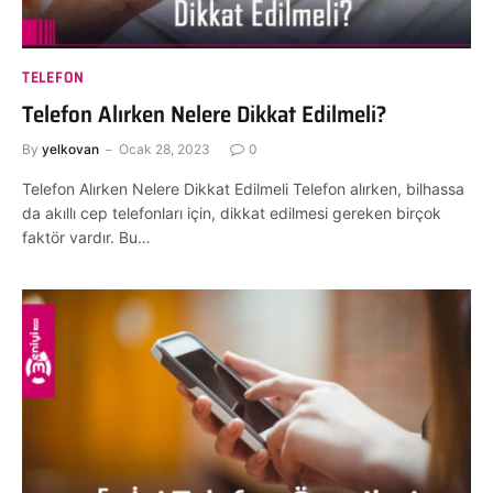
TELEFON
Telefon Alırken Nelere Dikkat Edilmeli?
By
yelkovan
Ocak 28, 2023
0
Telefon Alırken Nelere Dikkat Edilmeli Telefon alırken, bilhassa
da akıllı cep telefonları için, dikkat edilmesi gereken birçok
faktör vardır. Bu…