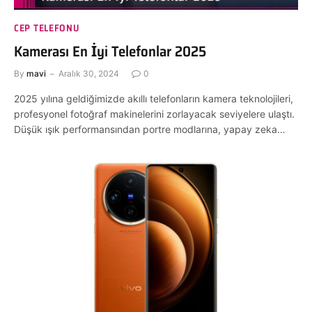
CEP TELEFONU
Kamerası En İyi Telefonlar 2025
By
mavi
Aralık 30, 2024
0
2025 yılına geldiğimizde akıllı telefonların kamera teknolojileri,
profesyonel fotoğraf makinelerini zorlayacak seviyelere ulaştı.
Düşük ışık performansından portre modlarına, yapay zeka…