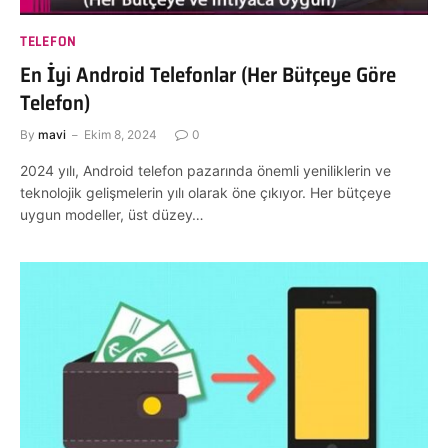
TELEFON
En İyi Android Telefonlar (Her Bütçeye Göre
Telefon)
By
mavi
Ekim 8, 2024
0
2024 yılı, Android telefon pazarında önemli yeniliklerin ve
teknolojik gelişmelerin yılı olarak öne çıkıyor. Her bütçeye
uygun modeller, üst düzey…