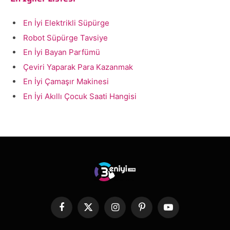
En İyi Elektrikli Süpürge
Robot Süpürge Tavsiye
En İyi Bayan Parfümü
Çeviri Yaparak Para Kazanmak
En İyi Çamaşır Makinesi
En İyi Akıllı Çocuk Saati Hangisi
Facebook
X
Instagram
Pinterest
YouTube
(Twitter)