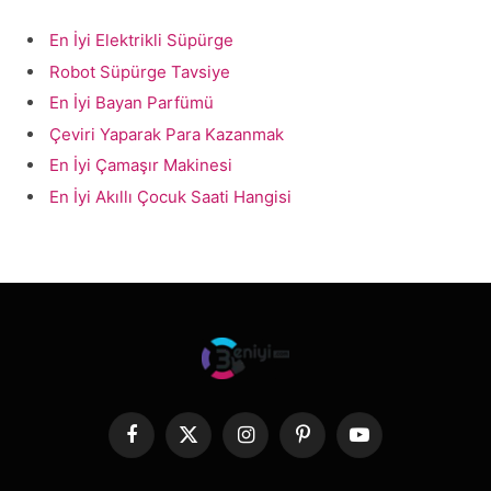
En İyi Elektrikli Süpürge
Robot Süpürge Tavsiye
En İyi Bayan Parfümü
Çeviri Yaparak Para Kazanmak
En İyi Çamaşır Makinesi
En İyi Akıllı Çocuk Saati Hangisi
Facebook
X
Instagram
Pinterest
YouTube
(Twitter)