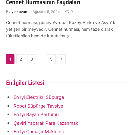
Cennet Hurmasının Faydaları
By
yelkovan
Ağustos 5, 2024
0
Cennet hurması, güney Avrupa, Kuzey Afrika ve Asya’da
yetişen bir meyvedir. Cennet hurması, hem taze olarak
tüketilebilen hem de kurutulmuş…
Next
…
1
2
3
5
En İyiler Listesi
En İyi Elektrikli Süpürge
Robot Süpürge Tavsiye
En İyi Bayan Parfümü
Çeviri Yaparak Para Kazanmak
En İyi Çamaşır Makinesi