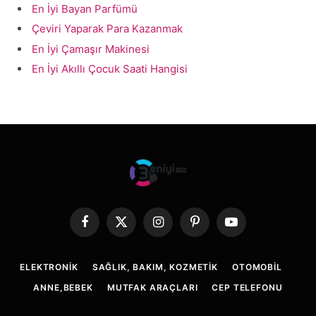
En İyi Bayan Parfümü
Çeviri Yaparak Para Kazanmak
En İyi Çamaşır Makinesi
En İyi Akıllı Çocuk Saati Hangisi
Facebook
X
Instagram
Pinterest
YouTube
(Twitter)
ELEKTRONIK
SAĞLIK, BAKIM, KOZMETIK
OTOMOBIL
ANNE,BEBEK
MUTFAK ARAÇLARI
CEP TELEFONU