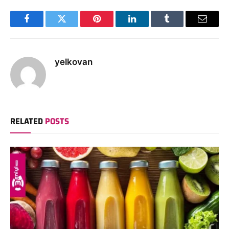
Facebook
Twitter
Pinterest
LinkedIn
Tumblr
Email
yelkovan
RELATED
POSTS