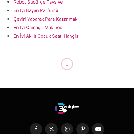
Robot Süpürge Tavsiye
En İyi Bayan Parfümü
Çeviri Yaparak Para Kazanmak
En İyi Çamaşır Makinesi
En İyi Akıllı Çocuk Saati Hangisi
SAĞLIK, BAKIM, KOZMETIK
Şampuan Zararlı mı?
By
yelkovan
Eylül 9, 2022
Yorum yapılmamış
7 Mins Read