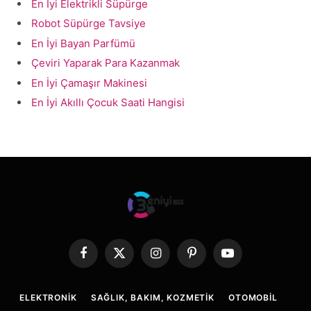
En İyi Elektrikli Süpürge
Robot Süpürge Tavsiye
En İyi Bayan Parfümü
Çeviri Yaparak Para Kazanmak
En İyi Çamaşır Makinesi
En İyi Akıllı Çocuk Saati Hangisi
Facebook
X
Instagram
Pinterest
YouTube
(Twitter)
ELEKTRONIK
SAĞLIK, BAKIM, KOZMETIK
OTOMOBIL