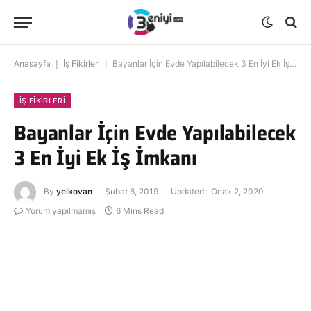
Anasayfa
|
İş Fikirleri
|
Bayanlar İçin Evde Yapılabilecek 3 En İyi Ek İş İmkanı
İŞ FIKIRLERI
Bayanlar İçin Evde Yapılabilecek
3 En İyi Ek İş İmkanı
By
yelkovan
Şubat 6, 2019
Updated:
Ocak 2, 2020
Yorum yapılmamış
6 Mins Read