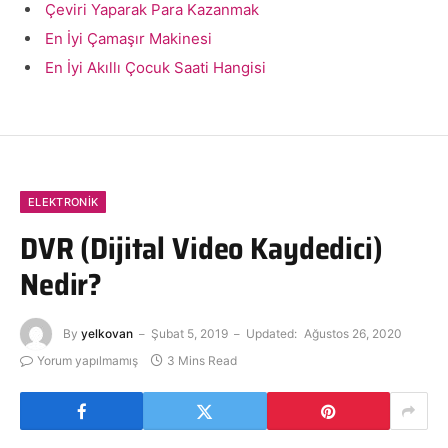
Çeviri Yaparak Para Kazanmak
En İyi Çamaşır Makinesi
En İyi Akıllı Çocuk Saati Hangisi
ELEKTRONIK
DVR (Dijital Video Kaydedici)
Nedir?
By
yelkovan
Şubat 5, 2019
Updated:
Ağustos 26, 2020
Yorum yapılmamış
3 Mins Read