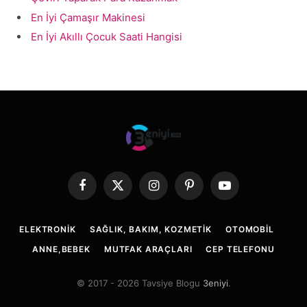
En İyi Çamaşır Makinesi
En İyi Akıllı Çocuk Saati Hangisi
Facebook
X
Instagram
Pinterest
YouTube
(Twitter)
ELEKTRONIK
SAĞLIK, BAKIM, KOZMETIK
OTOMOBIL
ANNE,BEBEK
MUTFAK ARAÇLARI
CEP TELEFONU
© 2017 - 2026 Tavsiye Blogu
3eniyi
.