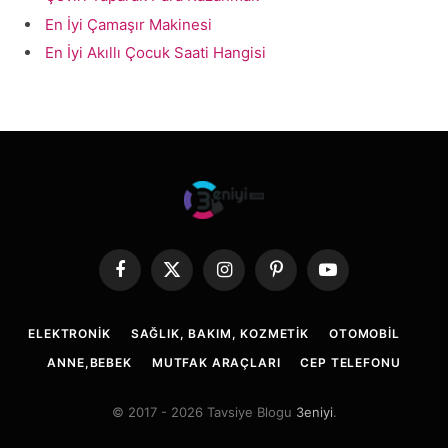
En İyi Çamaşır Makinesi
En İyi Akıllı Çocuk Saati Hangisi
Facebook
X
Instagram
Pinterest
YouTube
(Twitter)
ELEKTRONIK
SAĞLIK, BAKIM, KOZMETIK
OTOMOBIL
ANNE,BEBEK
MUTFAK ARAÇLARI
CEP TELEFONU
© 2017 - 2026 Tavsiye Blogu
3eniyi
.