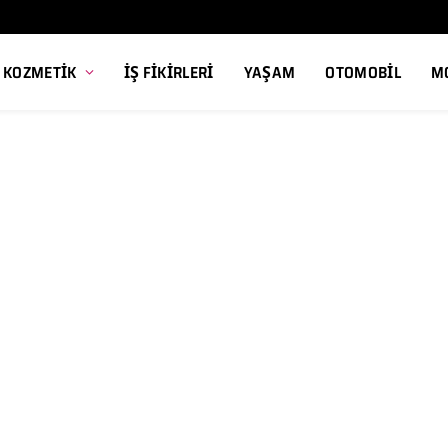
, KOZMETIK
İŞ FIKIRLERI
YAŞAM
OTOMOBIL
M