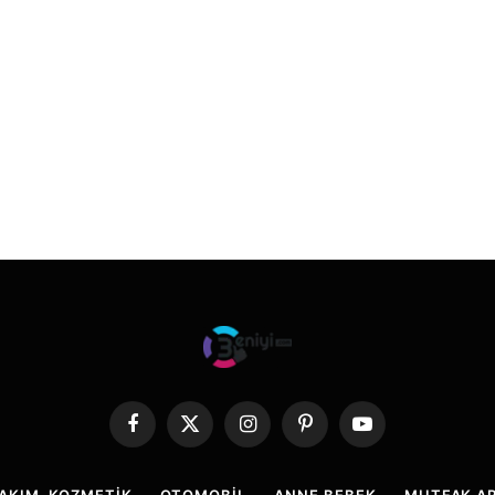
Facebook
X
Instagram
Pinterest
YouTube
(Twitter)
BAKIM, KOZMETIK
OTOMOBIL
ANNE,BEBEK
MUTFAK AR