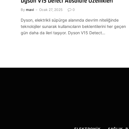
Dyson V15 Detect Absolute Özellikleri
By
mavi
Ocak 27, 2025
0
Dyson, elektrikli süpürge alanında devrim niteliğinde
teknolojiler sunarak kullanıcıların beklentilerini her geçen
gün daha da ileri taşıyor. Dyson V15 Detect…
ELEKTRONIK
SAĞLIK, 