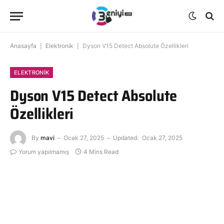
Anasayfa
|
Elektronik
|
Dyson V15 Detect Absolute Özellikleri
ELEKTRONIK
Dyson V15 Detect Absolute
Özellikleri
By
mavi
Ocak 27, 2025
Updated:
Ocak 27, 2025
Yorum yapılmamış
4 Mins Read