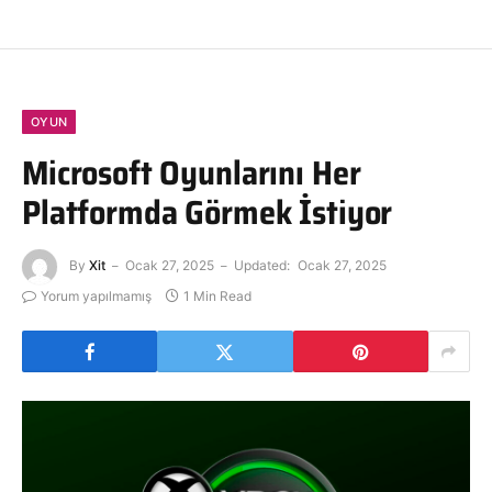
OYUN
Microsoft Oyunlarını Her
Platformda Görmek İstiyor
By
Xit
Ocak 27, 2025
Updated:
Ocak 27, 2025
Yorum yapılmamış
1 Min Read