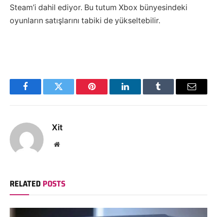
Steam’i dahil ediyor. Bu tutum Xbox bünyesindeki
oyunların satışlarını tabiki de yükseltebilir.
Facebook
Twitter
Pinterest
LinkedIn
Tumblr
Email
Xit
Website
RELATED
POSTS