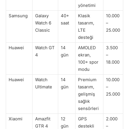
yönetimi
Samsung
Galaxy
40+
Klasik
10.000
Watch 6
saat
tasarım,
–
Classic
LTE
25.000
desteği
Huawei
Watch GT
14
AMOLED
3.500
4
gün
ekran,
–
100+ spor
18.000
modu
Huawei
Watch
14
Premium
10.000
Ultimate
gün
tasarım,
–
gelişmiş
25.000
sağlık
sensörleri
Xiaomi
Amazfit
12
GPS
2.000
GTR 4
gün
destekli
–