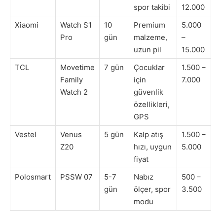
spor takibi
12.000
Xiaomi
Watch S1
10
Premium
5.000
Pro
gün
malzeme,
–
uzun pil
15.000
TCL
Movetime
7 gün
Çocuklar
1.500 –
Family
için
7.000
Watch 2
güvenlik
özellikleri,
GPS
Vestel
Venus
5 gün
Kalp atış
1.500 –
Z20
hızı, uygun
5.000
fiyat
Polosmart
PSSW 07
5-7
Nabız
500 –
gün
ölçer, spor
3.500
modu