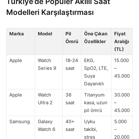
Türkiye’de Popüler Akıllı Saat
Modelleri Karşılaştırması
Marka
Model
Pil
Öne Çıkan
Fiyat
Ömrü
Özellikler
Aralığı
(TL)
Apple
Watch
18-24
EKG,
15.000
Series 9
saat
SpO2, LTE,
–
Suya
45.000
Dayanıklı
Apple
Watch
36
Titanyum
30.000
Ultra 2
saat
kasa, uzun
–
pil ömrü
45.000
Samsung
Galaxy
40+
Uyku
5.000
Watch 6
saat
takibi,
–
stres
20.000