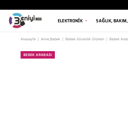
ELEKTRONIK
SAĞLIK, BAKIM
Anasayfa
|
Anne,Bebek
|
Bebek Güvenlik Ürünleri
|
Bebek Arab
BEBEK ARABASI