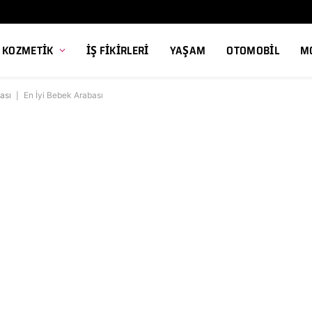
, KOZMETIK
İŞ FIKIRLERI
YAŞAM
OTOMOBIL
M
ası
|
En İyi Bebek Arabası