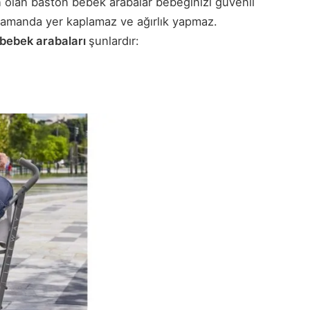
un olan baston bebek arabalar bebeğinizi güvenli
 zamanda yer kaplamaz ve ağırlık yapmaz.
 bebek arabaları
şunlardır: