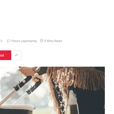
23
Yorum yapılmamış
5 Mins Read
est