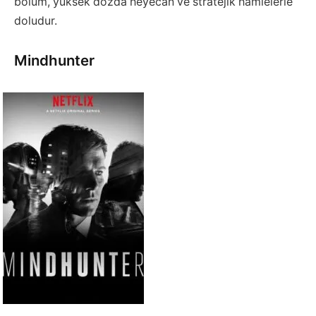
bölüm, yüksek dozda heyecan ve stratejik hamlelerle
doludur.
Mindhunter