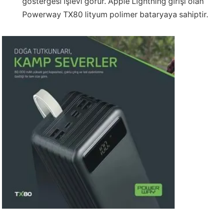
göstergesi işlevi görür. Apple Lightning girişi olan
Powerway TX80 lityum polimer bataryaya sahiptir.