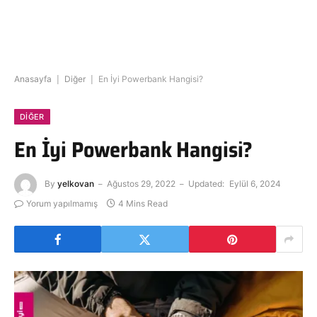
Anasayfa
|
Diğer
|
En İyi Powerbank Hangisi?
DIĞER
En İyi Powerbank Hangisi?
By
yelkovan
Ağustos 29, 2022
Updated:
Eylül 6, 2024
Yorum yapılmamış
4 Mins Read