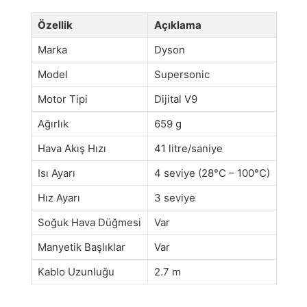
Özellik
Açıklama
Marka
Dyson
Model
Supersonic
Motor Tipi
Dijital V9
Ağırlık
659 g
Hava Akış Hızı
41 litre/saniye
Isı Ayarı
4 seviye (28°C – 100°C)
Hız Ayarı
3 seviye
Soğuk Hava Düğmesi
Var
Manyetik Başlıklar
Var
Kablo Uzunluğu
2.7 m