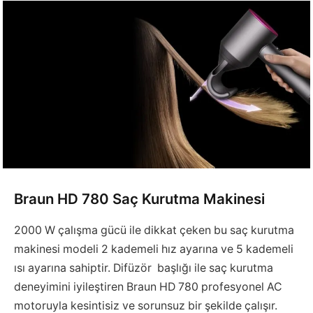
Braun HD 780 Saç Kurutma Makinesi
2000 W çalışma gücü ile dikkat çeken bu saç kurutma
makinesi modeli 2 kademeli hız ayarına ve 5 kademeli
ısı ayarına sahiptir. Difüzör başlığı ile saç kurutma
deneyimini iyileştiren Braun HD 780 profesyonel AC
motoruyla kesintisiz ve sorunsuz bir şekilde çalışır.