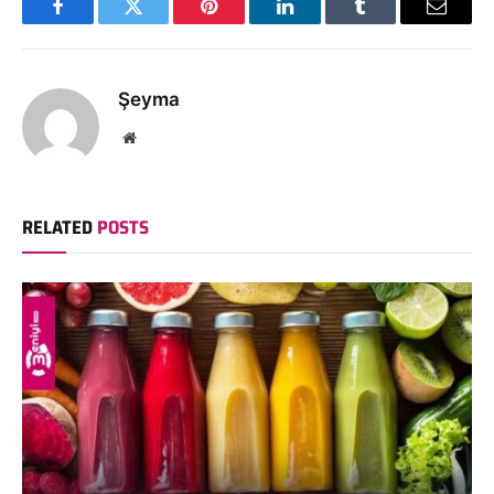
Facebook
Twitter
Pinterest
LinkedIn
Tumblr
Email
Şeyma
Website
RELATED
POSTS