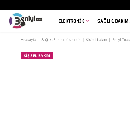
ELEKTRONIK
SAĞLIK, BAKIM
Anasayfa
|
Sağlık, Bakım, Kozmetik
|
Kişisel bakım
|
En İyi Tıra
KIŞISEL BAKIM