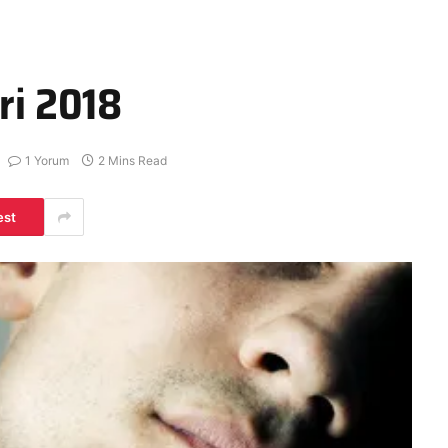
ri 2018
1 Yorum
2 Mins Read
est