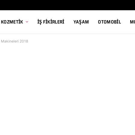
, KOZMETIK
İŞ FIKIRLERI
YAŞAM
OTOMOBIL
M
ş Makineleri 2018