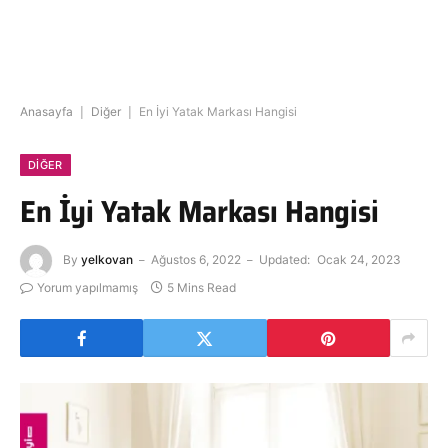
Anasayfa
|
Diğer
|
En İyi Yatak Markası Hangisi
DIĞER
En İyi Yatak Markası Hangisi
By
yelkovan
Ağustos 6, 2022
Updated:
Ocak 24, 2023
Yorum yapılmamış
5 Mins Read