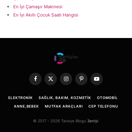
En İyi Çamaşır Makinesi
En İyi Akıllı Çocuk Saati Hangisi
Facebook
X
Instagram
Pinterest
YouTube
(Twitter)
ELEKTRONIK
SAĞLIK, BAKIM, KOZMETIK
OTOMOBIL
ANNE,BEBEK
MUTFAK ARAÇLARI
CEP TELEFONU
© 2017 - 2026 Tavsiye Blogu
3eniyi
.