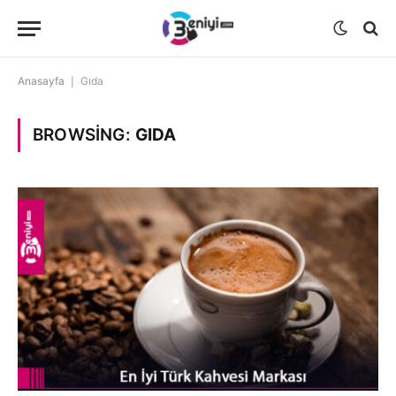
Anasayfa
|
Gıda
BROWSING:
GIDA