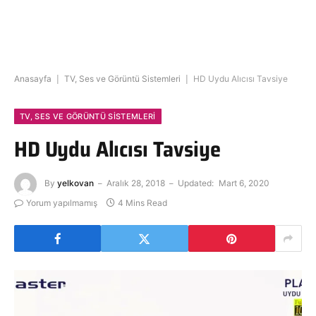
Anasayfa
|
TV, Ses ve Görüntü Sistemleri
|
HD Uydu Alıcısı Tavsiye
TV, SES VE GÖRÜNTÜ SISTEMLERI
HD Uydu Alıcısı Tavsiye
By
yelkovan
Aralık 28, 2018
Updated:
Mart 6, 2020
Yorum yapılmamış
4 Mins Read