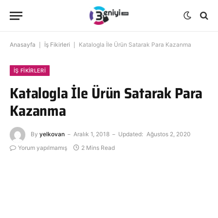
Anasayfa
|
İş Fikirleri
|
Katalogla İle Ürün Satarak Para Kazanma
İŞ FIKIRLERI
Katalogla İle Ürün Satarak Para
Kazanma
By
yelkovan
Aralık 1, 2018
Updated:
Ağustos 2, 2020
Yorum yapılmamış
2 Mins Read