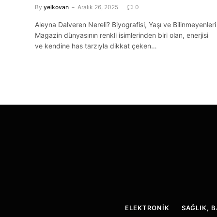
By
yelkovan
Aralık 26, 2025
0
Aleyna Dalveren Nereli? Biyografisi, Yaşı ve Bilinmeyenleri
Magazin dünyasının renkli isimlerinden biri olan, enerjisi
ve kendine has tarzıyla dikkat çeken…
ELEKTRONIK
SAĞLIK, 