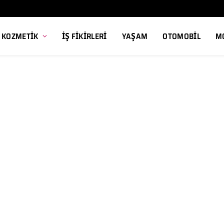
, KOZMETIK
İŞ FIKIRLERI
YAŞAM
OTOMOBIL
M