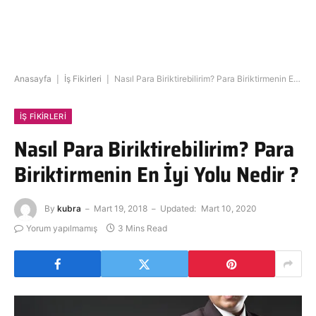
Anasayfa
|
İş Fikirleri
|
Nasıl Para Biriktirebilirim? Para Biriktirmenin En İyi Yolu Nedir ?
İŞ FIKIRLERI
Nasıl Para Biriktirebilirim? Para
Biriktirmenin En İyi Yolu Nedir ?
By
kubra
Mart 19, 2018
Updated:
Mart 10, 2020
Yorum yapılmamış
3 Mins Read