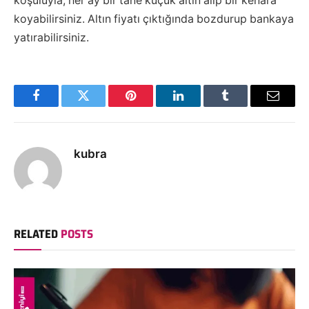
koşuluyla, her ay bir tane küçük altın alıp bir kenara
koyabilirsiniz. Altın fiyatı çıktığında bozdurup bankaya
yatırabilirsiniz.
Facebook
Twitter
Pinterest
LinkedIn
Tumblr
Email
kubra
RELATED
POSTS