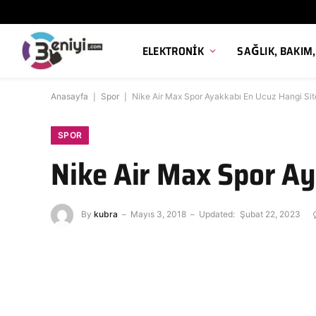
ELEKTRONIK
SAĞLIK, BAKIM
Anasayfa
|
Spor
|
Nike Air Max Spor Ayakkabı En Ucuz Hangi Si
SPOR
Nike Air Max Spor Ay
By
kubra
Mayıs 3, 2018
Updated:
Şubat 22, 2023