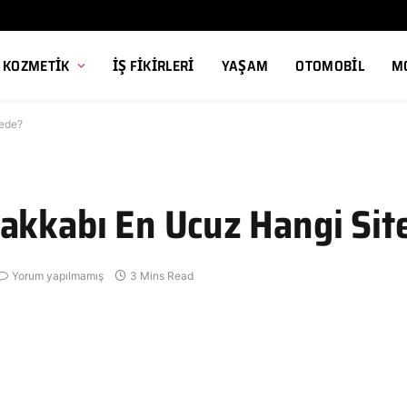
, KOZMETIK
İŞ FIKIRLERI
YAŞAM
OTOMOBIL
M
tede?
akkabı En Ucuz Hangi Sit
Yorum yapılmamış
3 Mins Read