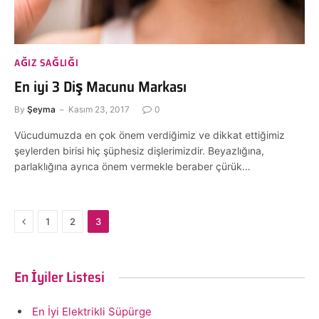
AĞIZ SAĞLIĞI
En iyi 3 Diş Macunu Markası
By
Şeyma
Kasım 23, 2017
0
Vücudumuzda en çok önem verdiğimiz ve dikkat ettiğimiz
şeylerden birisi hiç şüphesiz dişlerimizdir. Beyazlığına,
parlaklığına ayrıca önem vermekle beraber çürük…
Previous
1
2
3
En İyiler Listesi
En İyi Elektrikli Süpürge