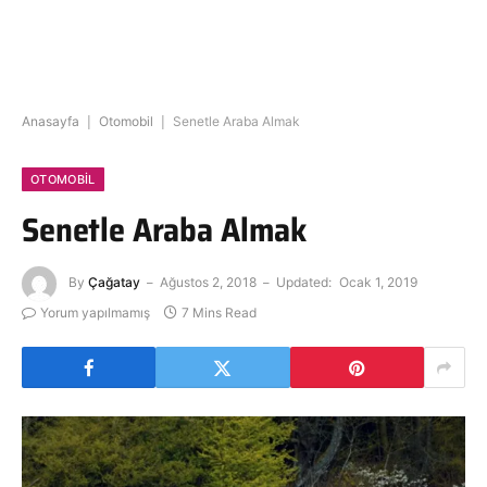
Anasayfa
|
Otomobil
|
Senetle Araba Almak
OTOMOBIL
Senetle Araba Almak
By
Çağatay
Ağustos 2, 2018
Updated:
Ocak 1, 2019
Yorum yapılmamış
7 Mins Read