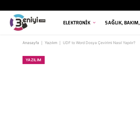
ELEKTRONIK
SAĞLIK, BAKIM
Anasayfa
|
Yazılım
|
UDF to Word Dosya Çevirimi Nasıl Yapılır?
YAZILIM