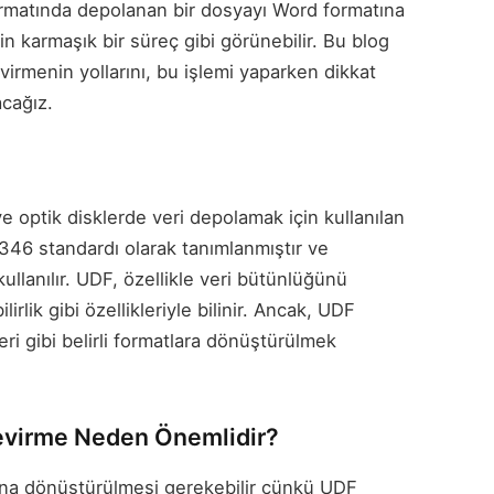
formatında depolanan bir dosyayı Word formatına
çin karmaşık bir süreç gibi görünebilir. Bu blog
irmenin yollarını, bu işlemi yaparken dikkat
acağız.
e optik disklerde veri depolamak için kullanılan
3346 standardı olarak tanımlanmıştır ve
lanılır. UDF, özellikle veri bütünlüğünü
irlik gibi özellikleriyle bilinir. Ancak, UDF
eri gibi belirli formatlara dönüştürülmek
evirme Neden Önemlidir?
ına dönüştürülmesi gerekebilir çünkü UDF