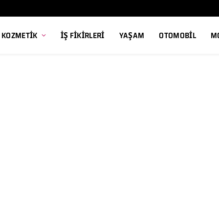
, KOZMETIK
İŞ FIKIRLERI
YAŞAM
OTOMOBIL
M