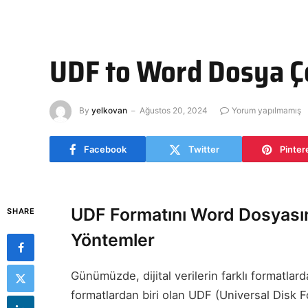
UDF to Word Dosya Çev
By
yelkovan
Ağustos 20, 2024
Yorum yapılmamış
Facebook
Twitter
Pinter
UDF Formatını Word Dosyasın
SHARE
Yöntemler
Günümüzde, dijital verilerin farklı formatla
formatlardan biri olan UDF (Universal Disk F