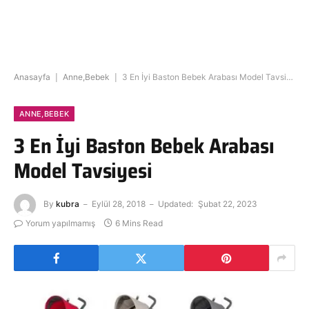
Anasayfa
|
Anne,Bebek
|
3 En İyi Baston Bebek Arabası Model Tavsiyesi
ANNE,BEBEK
3 En İyi Baston Bebek Arabası
Model Tavsiyesi
By
kubra
Eylül 28, 2018
Updated:
Şubat 22, 2023
Yorum yapılmamış
6 Mins Read