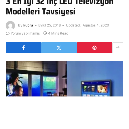
3 En İyi 32 inç LED Televizyon
Modelleri Tavsiyesi
By
kubra
Eylül 25, 2018
Updated:
Ağustos 4, 2020
Yorum yapılmamış
4 Mins Read