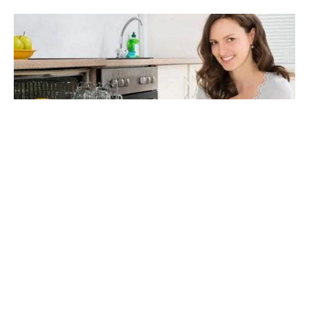
Önceleri lüks bir eşya olarak görülen bulaşık makinesi,
artık günümüzde her evde olan olmazsa olmaz
diyebileceğimiz ihtiyaçlarımızdan biri olmuştur. Bulaşık
yıkamak kadın ya da erkek fark etmeksizin, hiç
birimizin yapmaktan hoşlanmadığı ev işlerinden biridir.