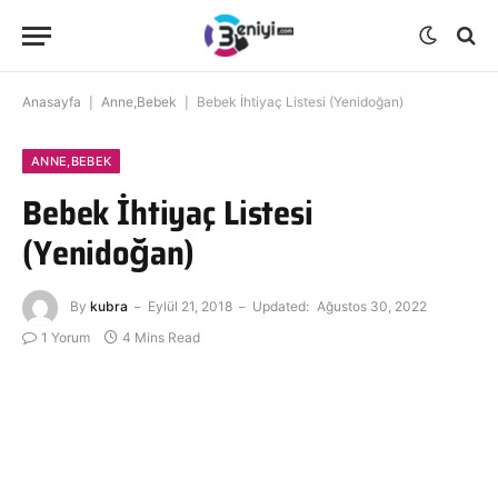
Anasayfa
|
Anne,Bebek
|
Bebek İhtiyaç Listesi (Yenidoğan)
ANNE,BEBEK
Bebek İhtiyaç Listesi
(Yenidoğan)
By
kubra
Eylül 21, 2018
Updated:
Ağustos 30, 2022
1 Yorum
4 Mins Read