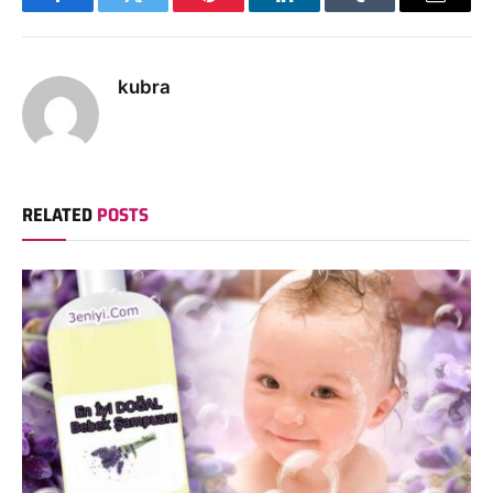
Facebook
Twitter
Pinterest
LinkedIn
Tumblr
Email
kubra
RELATED
POSTS