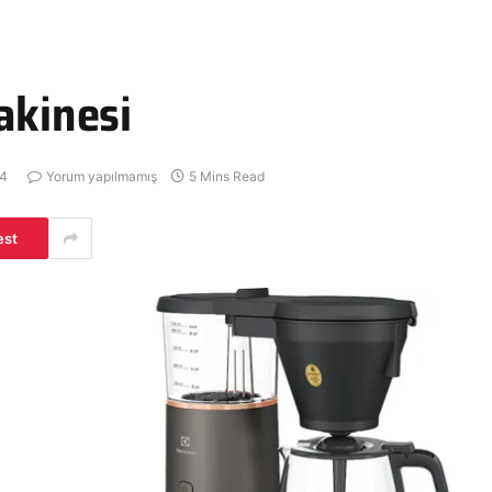
akinesi
24
Yorum yapılmamış
5 Mins Read
est