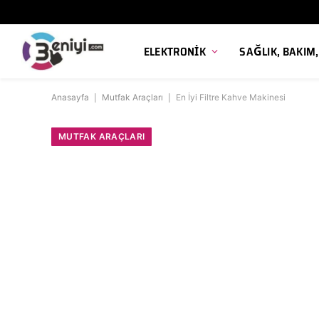
ELEKTRONIK
SAĞLIK, BAKIM
Anasayfa
|
Mutfak Araçları
|
En İyi Filtre Kahve Makinesi
MUTFAK ARAÇLARI