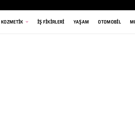
, KOZMETIK
İŞ FIKIRLERI
YAŞAM
OTOMOBIL
M