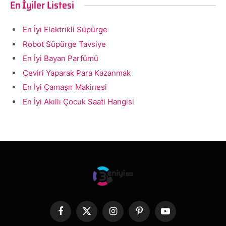
En İyiler Listesi
En İyi Elektrikli Süpürge
Robot Süpürge Tavsiye
En İyi Bayan Parfümü
Çeviri Yaparak Para Kazanmak
En İyi Çamaşır Makinesi
En İyi Akıllı Çocuk Saati Hangisi
Facebook
X
Instagram
Pinterest
YouTube
(Twitter)