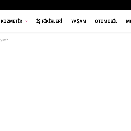
, KOZMETIK
İŞ FIKIRLERI
YAŞAM
OTOMOBIL
M
ıyım?