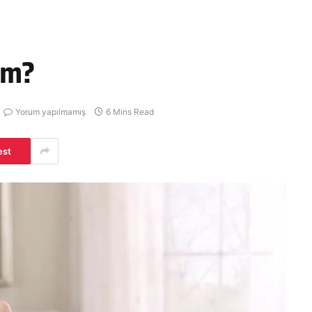
ım?
Yorum yapılmamış
6 Mins Read
est