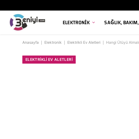
ELEKTRONIK
SAĞLIK, BAKIM
Anasayfa
|
Elektronik
|
Elektrikli Ev Aletleri
|
Hangi Ütüyü Almal
ELEKTRIKLI EV ALETLERI