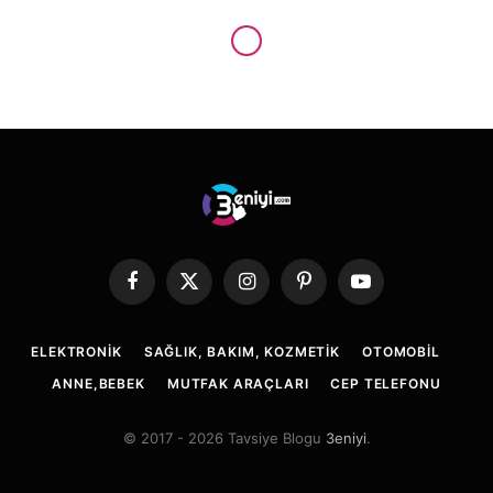
SAĞLIK, BAKIM, KOZMETIK
Tansiyon Çeşitleri
By
yelkovan
Ocak 9, 2020
Updated:
Şubat 2, 2020
Yorum yapılmamış
2 Mins Read