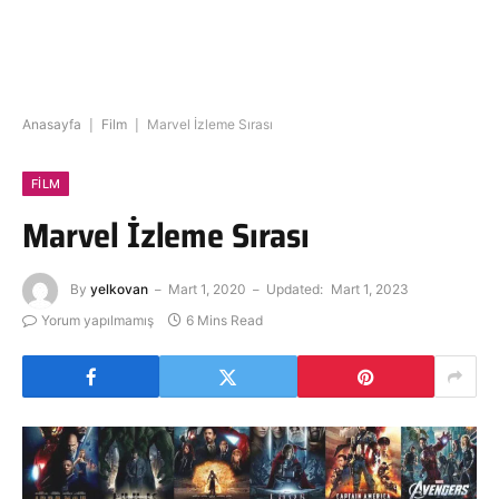
Anasayfa
|
Film
|
Marvel İzleme Sırası
FILM
Marvel İzleme Sırası
By
yelkovan
Mart 1, 2020
Updated:
Mart 1, 2023
Yorum yapılmamış
6 Mins Read