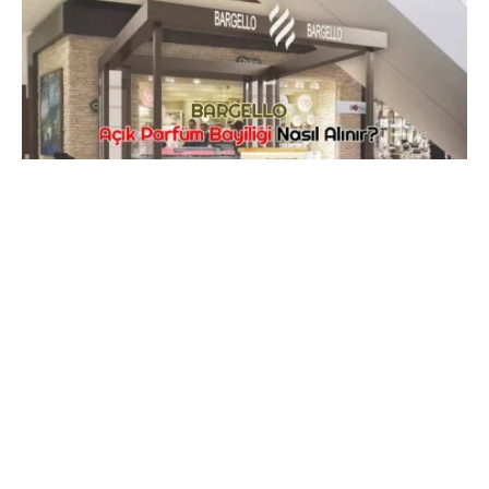
1950 yılında Ankara’da kurulan ve ilk çalışmalarını
kolonya kokusu üzerinde yapan
Bargello
, kısa süre
içerisinde en popüler parfüm markalarından biri haline
gelmiştir. Kozmetik sektörüne birçok yenilik getiren
markanın müşteri potansiyeli sürekli artmıştır. Kadın
parfümleri, erkek parfümleri, araç kokuları, body