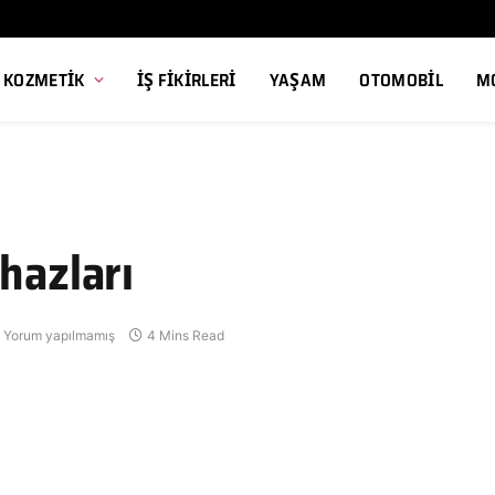
, KOZMETIK
İŞ FIKIRLERI
YAŞAM
OTOMOBIL
M
hazları
Yorum yapılmamış
4 Mins Read