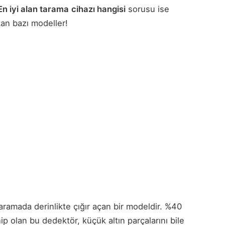
En iyi alan tarama
cihazı hangisi
sorusu ise
kan bazı modeller!
n aramada derinlikte çığır açan bir modeldir. %40
ip olan bu dedektör, küçük altın parçalarını bile