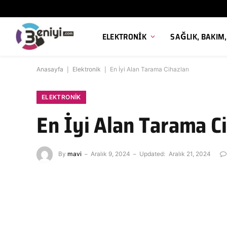
ELEKTRONIK
SAĞLIK, BAKIM
Anasayfa
|
Elektronik
|
En İyi Alan Tarama Cihazları
ELEKTRONIK
En İyi Alan Tarama Ci
By
mavi
Aralık 9, 2024
Updated:
Aralık 21, 2024