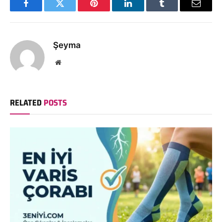
Facebook
Twitter
Pinterest
LinkedIn
Tumblr
Email
Şeyma
Website
RELATED
POSTS