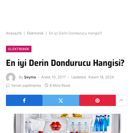
Anasayfa
|
Elektronik
|
En iyi Derin Dondurucu Hangisi?
ELEKTRONIK
En iyi Derin Dondurucu Hangisi?
By
Şeyma
Aralık 10, 2017
Updated:
Kasım 18, 2024
Yorum yapılmamış
8 Mins Read