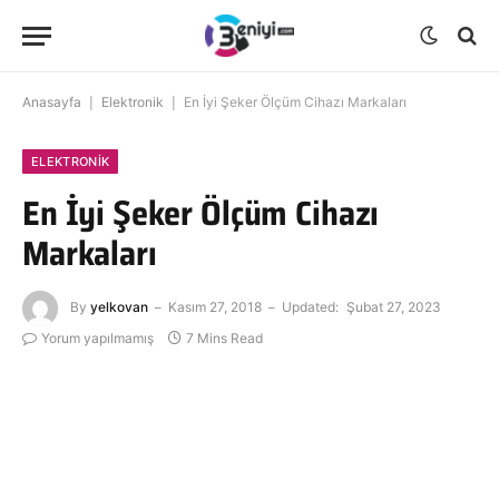
Anasayfa
|
Elektronik
|
En İyi Şeker Ölçüm Cihazı Markaları
ELEKTRONIK
En İyi Şeker Ölçüm Cihazı
Markaları
By
yelkovan
Kasım 27, 2018
Updated:
Şubat 27, 2023
Yorum yapılmamış
7 Mins Read