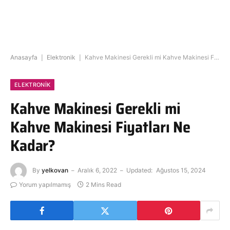
Anasayfa
|
Elektronik
|
Kahve Makinesi Gerekli mi Kahve Makinesi Fiyatları Ne Kadar?
ELEKTRONIK
Kahve Makinesi Gerekli mi
Kahve Makinesi Fiyatları Ne
Kadar?
By
yelkovan
Aralık 6, 2022
Updated:
Ağustos 15, 2024
Yorum yapılmamış
2 Mins Read