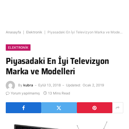
Anasayfa
|
Elektronik
|
Piyasadaki En İyi Televizyon Marka ve Modelleri
ELEKTRONIK
Piyasadaki En İyi Televizyon
Marka ve Modelleri
By
kubra
Eylül 13, 2018
Updated:
Ocak 2, 2019
Yorum yapılmamış
13 Mins Read