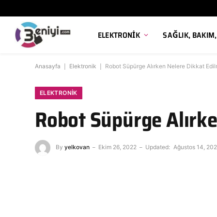
ELEKTRONIK
SAĞLIK, BAKIM
Anasayfa
|
Elektronik
|
Robot Süpürge Alırken Nelere Dikkat Edil
ELEKTRONIK
Robot Süpürge Alırke
By
yelkovan
Ekim 26, 2022
Updated:
Ağustos 14, 20