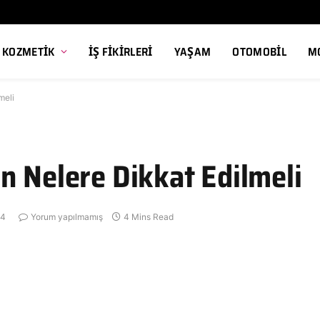
, KOZMETIK
İŞ FIKIRLERI
YAŞAM
OTOMOBIL
M
meli
n Nelere Dikkat Edilmeli
24
Yorum yapılmamış
4 Mins Read