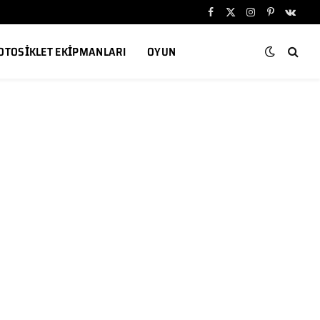
Facebook
X
Instagram
Pinterest
VKont
(Twitter)
OTOSIKLET EKIPMANLARI
OYUN