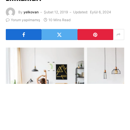
By
yelkovan
Şubat 12, 2019
Updated:
Eylül 6, 2024
Yorum yapılmamış
10 Mins Read