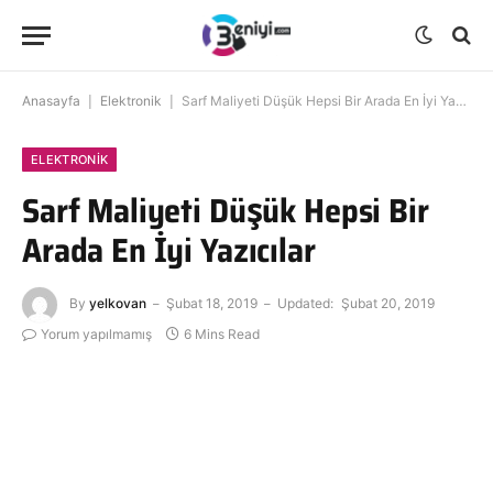
Anasayfa
|
Elektronik
|
Sarf Maliyeti Düşük Hepsi Bir Arada En İyi Yazıcılar
ELEKTRONIK
Sarf Maliyeti Düşük Hepsi Bir
Arada En İyi Yazıcılar
By
yelkovan
Şubat 18, 2019
Updated:
Şubat 20, 2019
Yorum yapılmamış
6 Mins Read