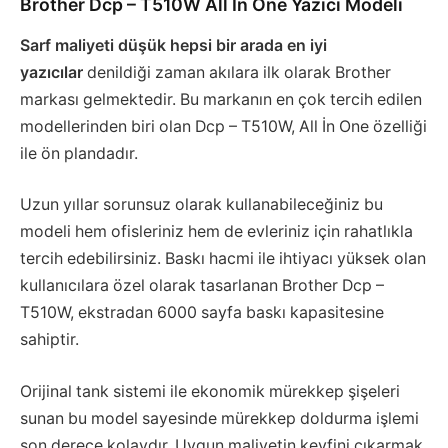
Brother Dcp – T510W All İn One Yazıcı Modeli
Sarf maliyeti düşük hepsi bir arada en iyi
yazıcılar
denildiği zaman akılara ilk olarak Brother
markası gelmektedir. Bu markanın en çok tercih edilen
modellerinden biri olan Dcp – T510W, All İn One özelliği
ile ön plandadır.
Uzun yıllar sorunsuz olarak kullanabileceğiniz bu
modeli hem ofisleriniz hem de evleriniz için rahatlıkla
tercih edebilirsiniz. Baskı hacmi ile ihtiyacı yüksek olan
kullanıcılara özel olarak tasarlanan Brother Dcp –
T510W, ekstradan 6000 sayfa baskı kapasitesine
sahiptir.
Orijinal tank sistemi ile ekonomik mürekkep şişeleri
sunan bu model sayesinde mürekkep doldurma işlemi
son derece kolaydır. Uygun maliyetin keyfini çıkarmak