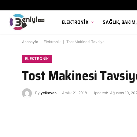
ELEKTRONIK
SAĞLIK, BAKIM
Anasayfa
|
Elektronik
|
Tost Makinesi Tavsiye
ELEKTRONIK
Tost Makinesi Tavsiy
By
yelkovan
Aralık 21, 2018
Updated:
Ağustos 10, 20