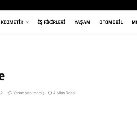
, KOZMETIK
İŞ FIKIRLERI
YAŞAM
OTOMOBIL
M
e
22
Yorum yapılmamış
4 Mins Read